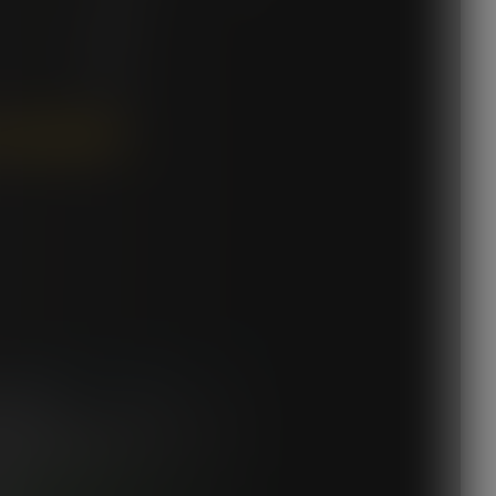
UA REGIÃO.