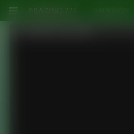
COMPETIÇÕES
MONOPOLY CASH IS KING