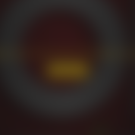
NTE, ESTE JOGO NÃO ESTÁ DISPONÍVEL NA S
BRAZINO777