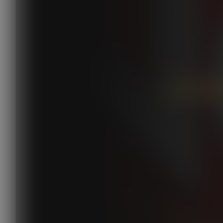
INFELIZME