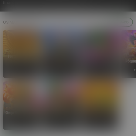
financeiros. Jogue com responsabilidade. 18+
OS MAIS JOGADOS
VER MAIS
EXCLUSIVO
Fortune Garuda
500
Pachinko
FlyX™ Cash Turbo™
Pôque
TADA
NEKO
BUCK STAKES
F
Onça Sortuda 500
Lucky Jaguar 2
4 Pots of Egypt
TADA
TADA
3OAKS