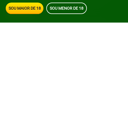
Quem fornece Mystery Mine?
SOU MAIOR DE 18
SOU MENOR DE 18
Menu
Slot
Ao Vivo
Crash
OK
O provedor informado é Bragg. O estúdio indicado separadamente é
Atomic Slot Lab.
Brazino 777
Jogos De Cassino
Cassino Ao Vivo
Esporte Bet
Mapa Do Site XML
Live Bet
Mapa Do Site HTML
Slots
Suporte
Jogos Crash
Perguntas Frequentes
Novos Jogos
Promoções E Bônus
Bingo
Reclamações
Jogos De Mesa
Afiliados