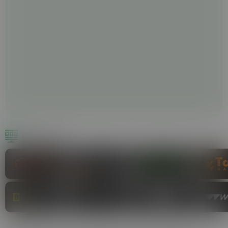
PROVEDORES