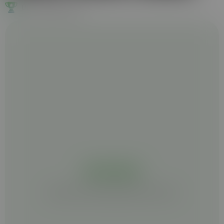
ÚLTIMOS GANHOS
NÃO HÁ DADOS
ESPERA ALGUNS SEGUNDOS POR FAVOR