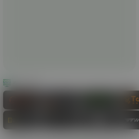
PROVEDORES