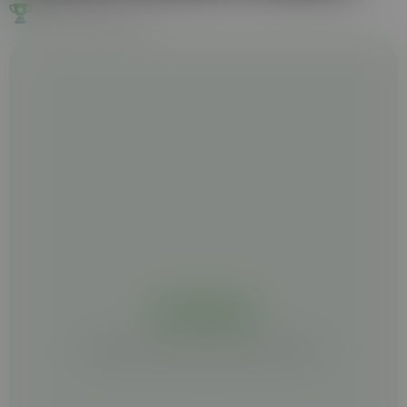
ÚLTIMOS GANHOS
NÃO HÁ DADOS
ESPERA ALGUNS SEGUNDOS POR FAVOR