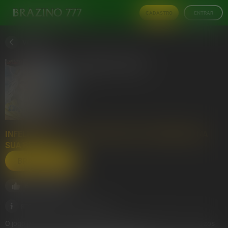
CADASTRO
ENTRAR
VOLTAR
OLYMPUS GLORY
EGT
INFELIZMENTE, ESTE JOGO NÃO ESTÁ DISPONÍVEL NA
SUA REGIÃO.
BRAZINO777
6
3029
Visualizações
RTP:
96.23%
O jogo pode causar dependência, ansiedade, depressão e prejuízos