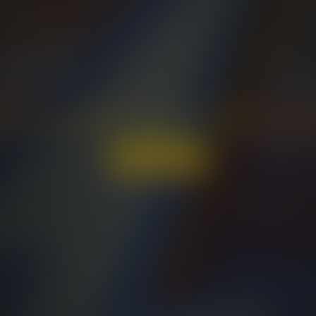
NTE, ESTE JOGO NÃO ESTÁ DISPONÍVEL NA S
BRAZINO777