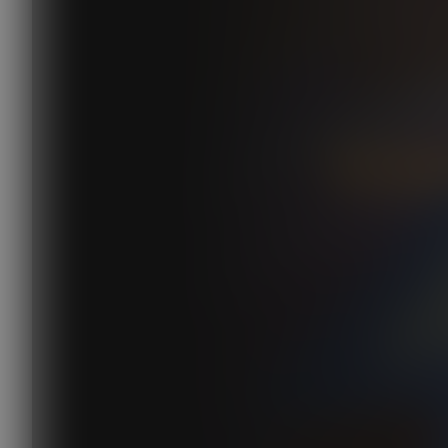
INFELIZME