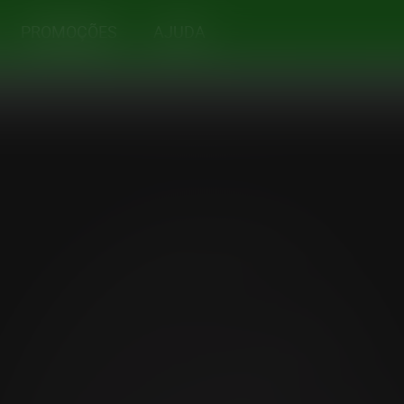
PROMOÇÕES
AJUDA