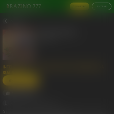
CADASTRO
ENTRAR
VOLTAR
PANDA FORTUNE 2
PRAGMATIC
INFELIZMENTE, ESTE JOGO NÃO ESTÁ DISPONÍVEL NA
SUA REGIÃO.
BRAZINO777
43
34368
Visualizações
RTP:
96.51%
O jogo pode causar dependência, ansiedade, depressão e prejuízos