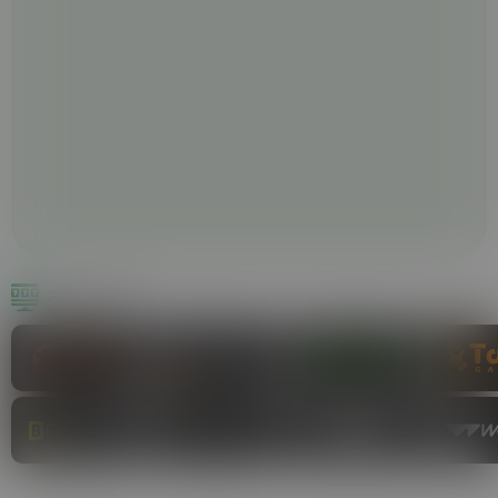
PROVEDORES