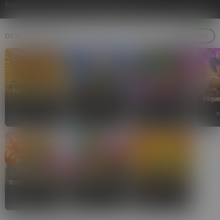
financeiros. Jogue com responsabilidade. 18+
OS MAIS JOGADOS
VER MAIS
EXCLUSIVO
Fortune Garuda
500
Pachinko
FlyX™ Cash Turbo™
Pôque
TADA
NEKO
BUCK STAKES
F
Onça Sortuda 500
Lucky Jaguar 2
4 Pots of Egypt
TADA
TADA
3OAKS