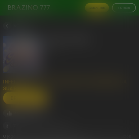
CADASTRO
ENTRAR
VOLTAR
PEARL COIN RISE
KOALA
INFELIZMENTE, ESTE JOGO NÃO ESTÁ DISPONÍVEL NA
SUA REGIÃO.
BRAZINO777
45
17476
Visualizações
RTP:
96.11%
O jogo pode causar dependência, ansiedade, depressão e prejuízos