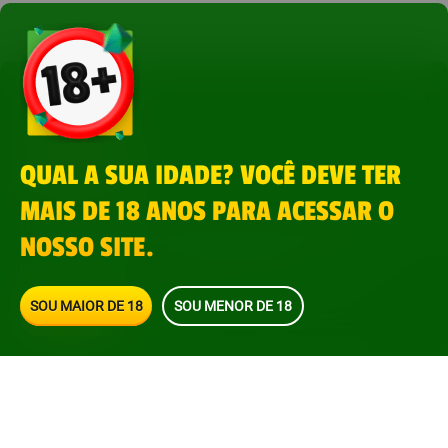
QUAL A SUA IDADE? VOCÊ DEVE TER
MAIS DE 18 ANOS PARA ACESSAR O
Usamos cookies para melhorar sua experiência. Ao
NOSSO SITE.
usar o Brazino777, você aceita nossos cookies. Veja
nossos
Termos e Condições
para mais.
SOU MAIOR DE 18
SOU MENOR DE 18
Menu
Slot
Ao Vivo
Crash
OK
Brazino 777
Jogos De Cassino