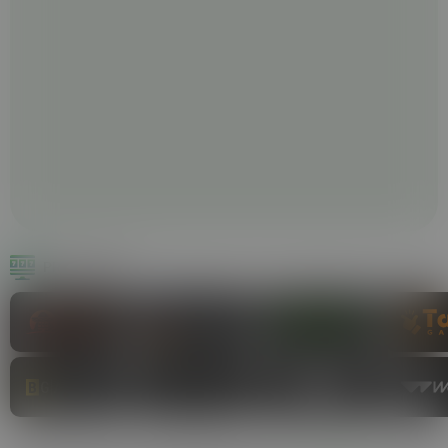
PROVEDORES