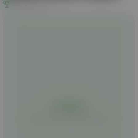
ÚLTIMOS GANHOS
NÃO HÁ DADOS
ESPERA ALGUNS SEGUNDOS POR FAVOR