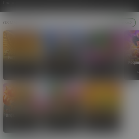
financeiros. Jogue com responsabilidade. 18+
OS MAIS JOGADOS
VER MAIS
EXCLUSIVO
Fortune Garuda
500
Pachinko
FlyX™ Cash Turbo™
Pôque
TADA
NEKO
BUCK STAKES
F
Onça Sortuda 500
Lucky Jaguar 2
4 Pots of Egypt
TADA
TADA
3OAKS