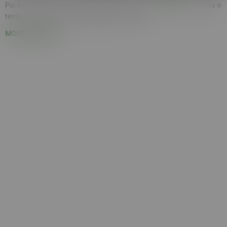
Pia é um slot de vídeo da Expanse Studios. Este
slot online
combina o
tema Axe com o recurso Progressive Jackpot.
MOSTRAR MAIS
O QUE É O SLOT PIA?
Pia foi desenvolvido pela
Expanse Studios
, e tem lançamento
registrado em 13/02/2023. A configuração informada é de 5x4, com
sistema de pagamento 40.
O RTP teórico é de 98%. Esses dados representam características
matemáticas e não garantem resultados individuais.
Visão geral: Pia
No cassino
Brazino777
, Pia apresenta as seguintes características
técnicas confirmadas:
CARACTERÍSTICA
DETALHES
Nome
Pia
Lançamento
13/02/2023