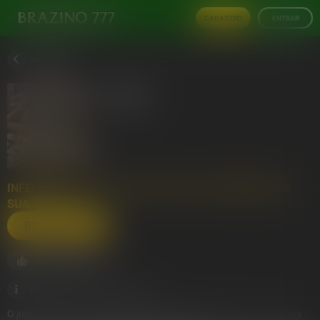
CADASTRO
ENTRAR
VOLTAR
PIMPED
PLAYNGO
INFELIZMENTE, ESTE JOGO NÃO ESTÁ DISPONÍVEL NA
SUA REGIÃO.
BRAZINO777
2
298
Visualizações
RTP:
96.51%
O jogo pode causar dependência, ansiedade, depressão e prejuízos