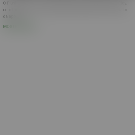
O Plushie Wins é um jogo de caça-níqueis online da Pragmatic Play,
com formato de 3x3. O ganho máximo informado é de 100x o valor
da aposta.
MOSTRAR MAIS
O QUE É O SLOT PLUSHIE WINS?
O slot utiliza 3 rolos e 3 linhas, com 1 linhas de pagamento. O RTP
teórico é de 96%, enquanto a volatilidade é média-alta. O RTP pode
variar de acordo com a configuração disponível.
Entre os recursos confirmados estão RTP range. Os temas
registrados incluem Animals, Chicken, Claw Machine, Toys e Turtle.
Visão geral: Plushie Wins
O Plushie Wins está disponível no Brazino777 e apresenta as
seguintes características técnicas:
CARACTERÍSTICA
DETALHES
Nome
Plushie Wins