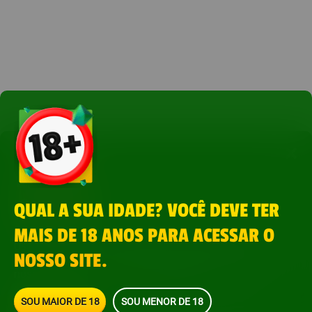
PLUSHIE WINS - FAQ
Qual é o RTP de Plushie Wins?
O RTP teórico informado é de 96%. Esse percentual é estatístico e
não garante resultados em rodadas individuais.
Qual é o ganho máximo de Plushie Wins?
O multiplicador máximo confirmado é de 100x o valor da aposta.
Qual sistema de pagamento é usado em Plushie Wins?
O sistema confirmado é 1 linhas de pagamento.
QUAL A SUA IDADE? VOCÊ DEVE TER
MAIS DE 18 ANOS PARA ACESSAR O
Usamos cookies para melhorar sua experiência. Ao
NOSSO SITE.
usar o Brazino777, você aceita nossos cookies. Veja
nossos
Termos e Condições
para mais.
SOU MAIOR DE 18
SOU MENOR DE 18
Menu
Slot
Ao Vivo
Crash
OK