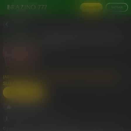
CADASTRO
ENTRAR
VOLTAR
PREMIUM AMERICAN ROULETTE
PLAYTECH
INFELIZMENTE, ESTE JOGO NÃO ESTÁ DISPONÍVEL NA
SUA REGIÃO.
BRAZINO777
4
1423
Visualizações
RTP:
94.74%
O jogo pode causar dependência, ansiedade, depressão e prejuízos