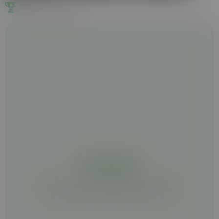
ÚLTIMOS GANHOS
NÃO HÁ DADOS
ESPERA ALGUNS SEGUNDOS POR FAVOR