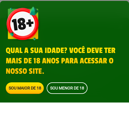
QUAL A SUA IDADE? VOCÊ DEVE TER
MAIS DE 18 ANOS PARA ACESSAR O
Usamos cookies para melhorar sua experiência. Ao
NOSSO SITE.
usar o Brazino777, você aceita nossos cookies. Veja
nossos
Termos e Condições
para mais.
SOU MAIOR DE 18
SOU MENOR DE 18
Menu
Slot
Ao Vivo
Crash
OK
Brazino 777
Jogos De Cassino