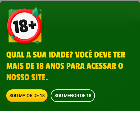
QUAL A SUA IDADE? VOCÊ DEVE TER
MAIS DE 18 ANOS PARA ACESSAR O
Usamos cookies para melhorar sua experiência. Ao
NOSSO SITE.
usar o Brazino777, você aceita nossos cookies. Veja
nossos
Termos e Condições
para mais.
SOU MAIOR DE 18
SOU MENOR DE 18
Menu
Slot
Ao Vivo
Crash
OK
Brazino 777
Jogos De Cassino