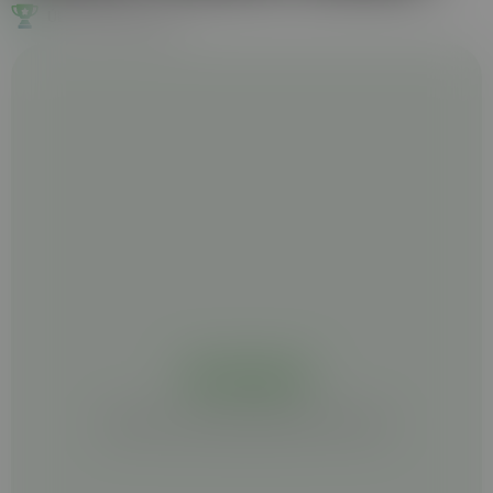
ÚLTIMOS GANHOS
NÃO HÁ DADOS
ESPERA ALGUNS SEGUNDOS POR FAVOR