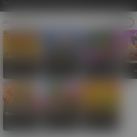
financeiros. Jogue com responsabilidade. 18+
OS MAIS JOGADOS
VER MAIS
EXCLUSIVO
Fortune Garuda
500
Pachinko
FlyX™ Cash Turbo™
Pôque
TADA
NEKO
BUCK STAKES
F
Onça Sortuda 500
Lucky Jaguar 2
4 Pots of Egypt
TADA
TADA
3OAKS