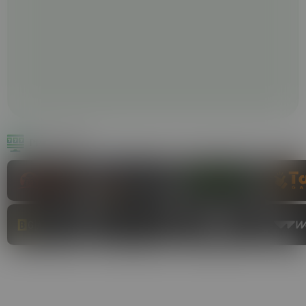
PROVEDORES