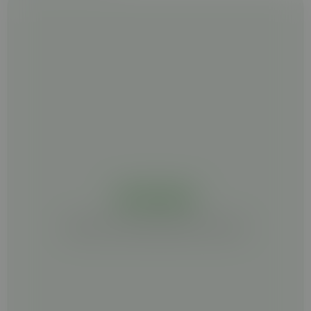
NÃO HÁ DADOS
ESPERA ALGUNS SEGUNDOS POR FAVOR