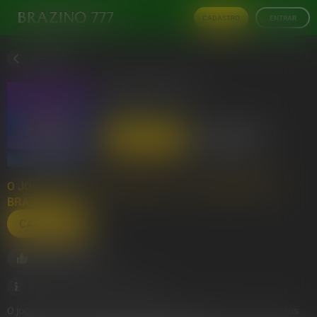
CADASTRO
ENTRAR
VOLTAR
RAPID GEMS 777
TADA
CADASTRO
ENTRAR
O JOGO ESTARÁ DISPONÍVEL APÓS O CADASTRO NO
BRAZINO777.
CADASTRO
36
15633
Visualizações
RTP:
97.19%
O jogo pode causar dependência, ansiedade, depressão e prejuízos