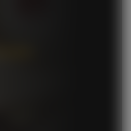
UA REGIÃO.