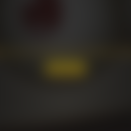
NTE, ESTE JOGO NÃO ESTÁ DISPONÍVEL NA S
BRAZINO777