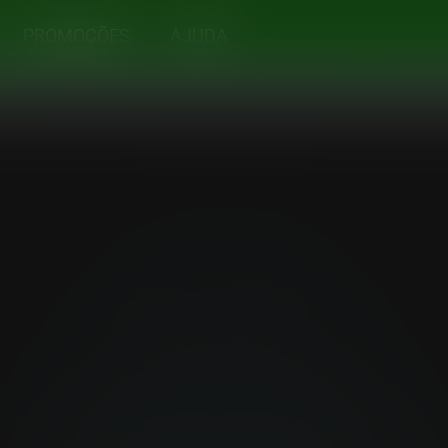
PROMOÇÕES
AJUDA