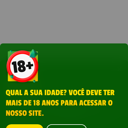
Play'n GO
Play'n GO
Play'n GO
Play'n GO
REACTOONZ - FAQ
Quão volátil é o Reactoonz?
A volatilidade do jogo é alta, o que significa ganhos com baixa
frequência de valores elevados.
Qual é a maior vitória disponível no Reactoonz?
A vitória máxima que o jogador pode alcançar no jogo é de 4.570x.
Qual é o retorno ao jogador de Reactoonz?
O retorno teórico máximo ao jogador é de 96,51%.
QUAL A SUA IDADE? VOCÊ DEVE TER
MAIS DE 18 ANOS PARA ACESSAR O
Usamos cookies para melhorar sua experiência. Ao
NOSSO SITE.
usar o Brazino777, você aceita nossos cookies. Veja
nossos
Termos e Condições
para mais.