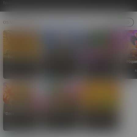
financeiros. Jogue com responsabilidade. 18+
OS MAIS JOGADOS
VER MAIS
EXCLUSIVO
Fortune Garuda
500
Pachinko
FlyX™ Cash Turbo™
Pôque
TADA
NEKO
BUCK STAKES
F
Onça Sortuda 500
Lucky Jaguar 2
4 Pots of Egypt
TADA
TADA
3OAKS