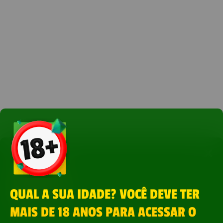
Inicie a rodada para girar os rolos.
Confira as combinações formadas nas 25 linhas de pagamento.
Recursos como jogo de bônus com escolha de objetos, giros grátis,
jackpot progressivo e recurso de risco/dobro podem modificar
determinadas rodadas conforme as condições descritas nas regras
do jogo.
RICHNESS FACTORY - FAQ
Qual é o RTP de Richness Factory?
O RTP teórico informado de Richness Factory é de 96,55%. Esse
percentual é calculado em muitas rodadas e não garante resultados
individuais. A configuração disponível pode alterar o RTP aplicado.
Qual é o ganho máximo de Richness Factory?
O ganho máximo informado é de x1.000 o valor da aposta. Esse
QUAL A SUA IDADE? VOCÊ DEVE TER
limite técnico não representa uma promessa de resultado.
MAIS DE 18 ANOS PARA ACESSAR O
Usamos cookies para melhorar sua experiência. Ao
Quem é o provedor de Richness Factory?