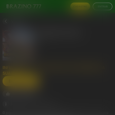
CADASTRO
ENTRAR
VOLTAR
RICHNESS FACTORY
EGT
INFELIZMENTE, ESTE JOGO NÃO ESTÁ DISPONÍVEL NA
SUA REGIÃO.
BRAZINO777
9
1760
Visualizações
RTP:
96.55%
O jogo pode causar dependência, ansiedade, depressão e prejuízos