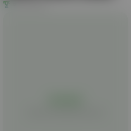
ÚLTIMOS GANHOS
NÃO HÁ DADOS
ESPERA ALGUNS SEGUNDOS POR FAVOR