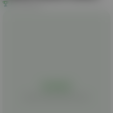
ÚLTIMOS GANHOS
NÃO HÁ DADOS
ESPERA ALGUNS SEGUNDOS POR FAVOR