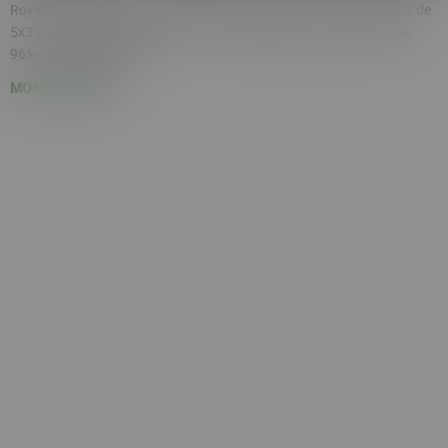
Royal Masquerade é um caça-níqueis da Play'n GO com estrutura de
5x3 e sistema de pagamento 10. O conjunto técnico inclui RTP de
96% e volatilidade alta.
MOSTRAR MAIS
O QUE É O SLOT ROYAL MASQUERADE?
O slot combina recursos como Risk/Gamble (Double) game, RTP
range, Scatter symbols e temas relacionados a Dance, Gold-color,
Italy. No cassino Brazino777, essas informações ajudam a identificar
a proposta e a estrutura da experiência antes de definir o valor da
aposta.
Visão geral: Royal Masquerade
Os principais dados técnicos de Royal Masquerade estão
organizados abaixo para uma consulta objetiva.
CARACTERÍSTICA
DETALHES
Nome
Royal Masquerade