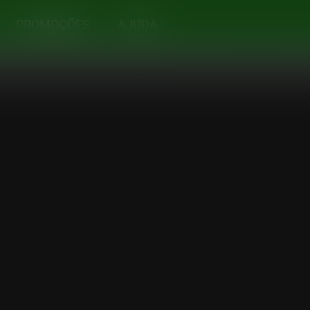
PROMOÇÕES
AJUDA