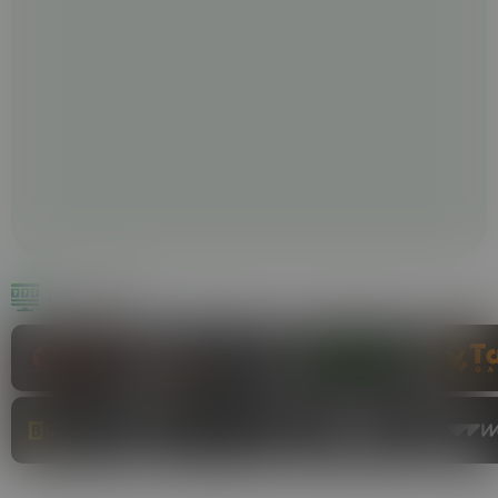
PROVEDORES