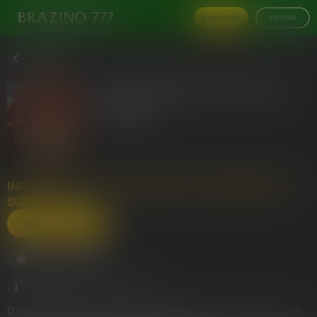
CADASTRO
ENTRAR
VOLTAR
SILENT SAMURAI: MEGA CASH
COLLECT
PLAYTECH
INFELIZMENTE, ESTE JOGO NÃO ESTÁ DISPONÍVEL NA
SUA REGIÃO.
BRAZINO777
7
3316
Visualizações
RTP:
95.46%
O jogo pode causar dependência, ansiedade, depressão e prejuízos