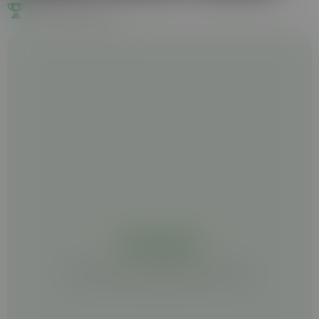
ÚLTIMOS GANHOS
NÃO HÁ DADOS
ESPERA ALGUNS SEGUNDOS POR FAVOR