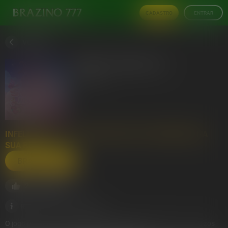
CADASTRO
ENTRAR
VOLTAR
SWEET ALCHEMY 100
PLAYNGO
INFELIZMENTE, ESTE JOGO NÃO ESTÁ DISPONÍVEL NA
SUA REGIÃO.
BRAZINO777
2
385
Visualizações
RTP:
96.2%
O jogo pode causar dependência, ansiedade, depressão e prejuízos