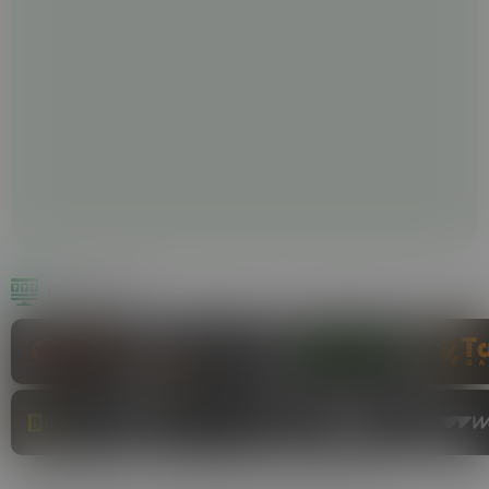
PROVEDORES