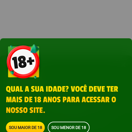
as rodadas.
Estabeleça limites de tempo e de gastos para manter o jogo
como entretenimento.
Os recursos confirmados incluem Additional Free Spins, Avalanche,
Cascading, Cluster Pays. A forma de ativação deve ser verificada nas
regras do jogo.
SWEET ALCHEMY 100 - FAQ
Qual é o RTP de Sweet Alchemy 100?
O RTP informado é de 96%. Esse percentual é teórico, calculado em
muitas rodadas, e não garante resultados individuais.
QUAL A SUA IDADE? VOCÊ DEVE TER
Qual é o ganho máximo de Sweet Alchemy 100?
MAIS DE 18 ANOS PARA ACESSAR O
O limite técnico informado é de 15.000x o valor da aposta. Esse teto
Usamos cookies para melhorar sua experiência. Ao
NOSSO SITE.
usar o Brazino777, você aceita nossos cookies. Veja
não representa garantia de premiação.
nossos
Termos e Condições
para mais.
Quais recursos aparecem em Sweet Alchemy 100?
SOU MAIOR DE 18
SOU MENOR DE 18
Menu
Slot
Ao Vivo
Crash
Entre os recursos confirmados estão Additional Free Spins,
OK