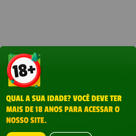
Revise o saldo e o tempo de sessão antes de continuar.
Os recursos confirmados incluem Bonus Game, Bonus symbols, Buy
Feature, Fixed Jackpots, Free Spins, Hold and Win, Wild. A forma de
ativação e o funcionamento de cada recurso devem ser verificados
nas regras exibidas pelo jogo.
THUNDER COINS XXL: HOLD AND WIN - FAQ
Qual é o RTP de Thunder Coins XXL: Hold and Win?
O RTP informado é de 95,60%. Esse percentual é uma estimativa
teórica calculada ao longo de muitas rodadas e não garante
resultados individuais.
Qual é o ganho máximo de Thunder Coins XXL: Hold and Win?
QUAL A SUA IDADE? VOCÊ DEVE TER
O limite técnico informado é de 1.000x. Esse multiplicador representa
MAIS DE 18 ANOS PARA ACESSAR O
um teto matemático e não uma expectativa ou garantia de ganho.
Usamos cookies para melhorar sua experiência. Ao
NOSSO SITE.
usar o Brazino777, você aceita nossos cookies. Veja
Quais recursos aparecem em Thunder Coins XXL: Hold and Win?
nossos
Termos e Condições
para mais.
Entre os recursos confirmados estão Bonus Game, Bonus symbols e