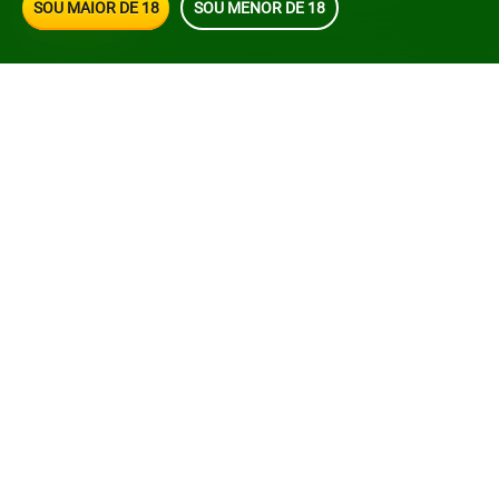
Buy Feature. A lista completa aparece na tabela de características.
SOU MAIOR DE 18
SOU MENOR DE 18
Menu
Slot
Ao Vivo
Crash
OK
Brazino 777
Jogos De Cassino
Cassino Ao Vivo
Esporte Bet
Mapa Do Site XML
Live Bet
Mapa Do Site HTML
Slots
Suporte
Jogos Crash
Perguntas Frequentes
Novos Jogos
Promoções E Bônus
Bingo
Reclamações
Jogos De Mesa
Afiliados