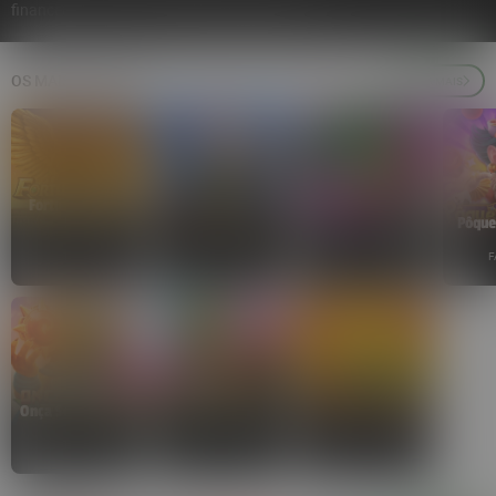
financeiros. Jogue com responsabilidade. 18+
OS MAIS JOGADOS
VER MAIS
EXCLUSIVO
Fortune Garuda
500
Pachinko
FlyX™ Cash Turbo™
Pôque
TADA
NEKO
BUCK STAKES
F
Onça Sortuda 500
Lucky Jaguar 2
4 Pots of Egypt
TADA
TADA
3OAKS