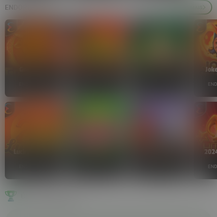
ENDORPHINA
VER MAIS
Golden Ox
Crown Coins
Jade Coins
Joke
ENDORPHINA
ENDORPHINA
ENDORPHINA
END
Lucky Streak 3
Ultra Fresh
Moon Tiger
2024
ENDORPHINA
ENDORPHINA
ENDORPHINA
END
ÚLTIMOS GANHOS