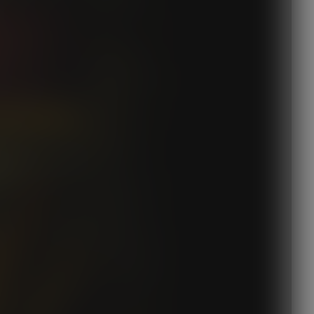
UA REGIÃO.