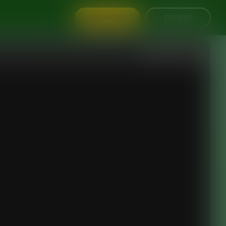
CADASTRO
ENTRAR