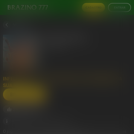
CADASTRO
ENTRAR
VOLTAR
TOURO SORTUDO
PRAGMATIC
INFELIZMENTE, ESTE JOGO NÃO ESTÁ DISPONÍVEL NA
SUA REGIÃO.
BRAZINO777
294
167287
Visualizações
RTP:
96.55%
O jogo pode causar dependência, ansiedade, depressão e prejuízos