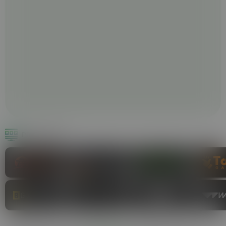
PROVEDORES