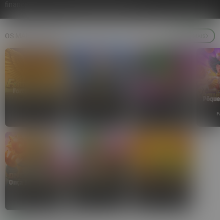
financeiros. Jogue com responsabilidade. 18+
OS MAIS JOGADOS
VER MAIS
EXCLUSIVO
Fortune Garuda
500
Pachinko
FlyX™ Cash Turbo™
Pôque
TADA
NEKO
BUCK STAKES
F
Onça Sortuda 500
Lucky Jaguar 2
4 Pots of Egypt
TADA
TADA
3OAKS