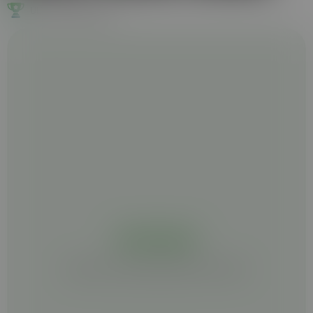
ÚLTIMOS GANHOS
NÃO HÁ DADOS
ESPERA ALGUNS SEGUNDOS POR FAVOR