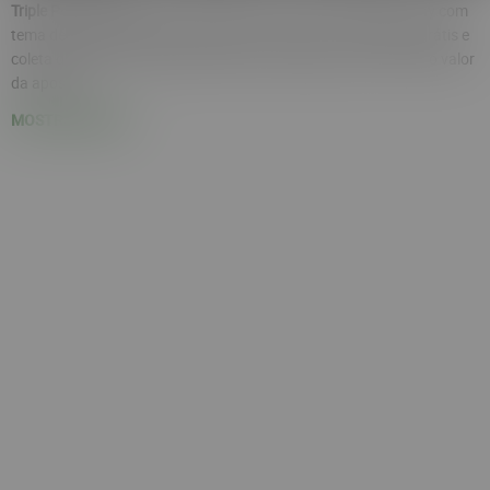
Triple Pot Diamond
é um caça-níqueis online da Pragmatic Play com
tema de China e dragões chineses e recursos como rodadas grátis e
coleta de prêmios. O ganho máximo confirmado é de x10.000 o valor
da aposta.
MOSTRAR MAIS
O QUE É O SLOT TRIPLE POT DIAMOND?
Este slot de vídeo foi lançado em 26/03/2026 e utiliza uma grade 5x3
e trabalha com 243 Ways. As combinações e os recursos seguem as
regras apresentadas na tabela de pagamentos do jogo.
O RTP base é de 96%; a volatilidade é alta; o RTP pode variar
conforme a configuração disponível. Entre os recursos confirmados
estão Additional Free Spins, Bonus Bet, Buy Feature, Cash Collector.
Visão geral: Triple Pot Diamond
O Triple Pot Diamond está disponível no Brazino777 e reúne as
seguintes características técnicas:
CARACTERÍSTICA
DETALHES