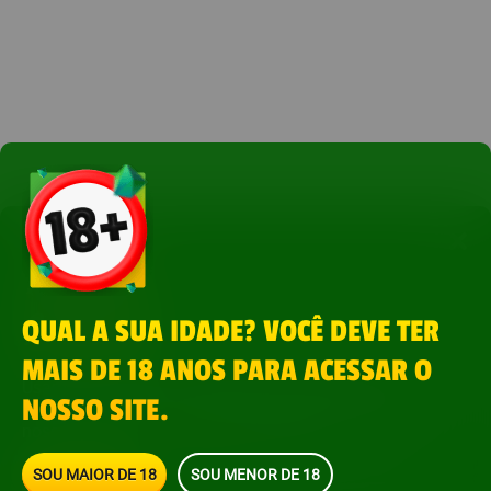
rodada específica.
TROLL HUNTERS - FAQ
Qual é o RTP de Troll Hunters?
O RTP informado é de 96%. Esse percentual é teórico, calculado para
muitas rodadas, e não garante retorno individual.
Qual é o ganho máximo de Troll Hunters?
O limite técnico indicado é de 10.000x o valor da aposta. Esse teto
não representa promessa de resultado.
Quais recursos aparecem em Troll Hunters?
A lista confirmada inclui Bonus Game, Multiplier, RTP range. Outros
QUAL A SUA IDADE? VOCÊ DEVE TER
detalhes devem ser observados diretamente nas regras do jogo.
MAIS DE 18 ANOS PARA ACESSAR O
Usamos cookies para melhorar sua experiência. Ao
NOSSO SITE.
usar o Brazino777, você aceita nossos cookies. Veja
nossos
Termos e Condições
para mais.
SOU MAIOR DE 18
SOU MENOR DE 18
Menu
Slot
Ao Vivo
Crash
OK