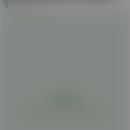
ÚLTIMOS GANHOS
NÃO HÁ DADOS
ESPERA ALGUNS SEGUNDOS POR FAVOR