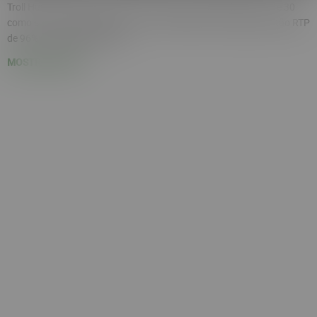
Troll Hunters, da Play'n GO, é um caça-níqueis com layout 5x5 e 30
como sistema de pagamento. Entre os dados confirmados estão RTP
de 96% e volatilidade média.
MOSTRAR MAIS
O QUE É O SLOT TROLL HUNTERS?
O slot combina recursos como Bonus Game, Multiplier, RTP range e
temas relacionados a Adventure, Brown, Fantasy. No cassino
Brazino777, essas informações ajudam a identificar a proposta e a
estrutura da experiência antes de definir o valor da aposta.
Visão geral: Troll Hunters
Os principais dados técnicos de Troll Hunters estão organizados
abaixo para uma consulta objetiva.
CARACTERÍSTICA
DETALHES
Nome
Troll Hunters
Lançamento
10/07/2013