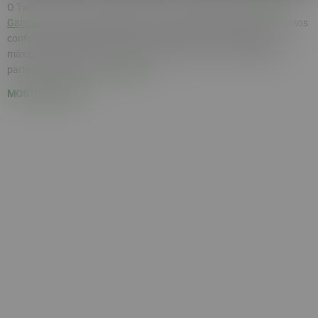
O Twin Buffalo: Hold and Win é um dos caça-níqueis da
Booming
Games
, com temas associados a Animals, Buffalo e Coins e recursos
confirmados como Bonus Bet e Bonus Game. O multiplicador
máximo informado é de 5.100x o valor da aposta. Este título faz
parte da categoria de
slots online
.
MOSTRAR MAIS
O QUE É O SLOT TWIN BUFFALO: HOLD AND WIN?
Twin Buffalo: Hold and Win é um slot de vídeo desenvolvido pela
Booming Games. O layout confirmado possui 5 rolos e 3 linhas. O
sistema de pagamento informado é 20. O RTP teórico é de 95,60%. A
volatilidade é Média-alta.
Entre os recursos confirmados estão Bonus Bet, Bonus Game, Bonus
symbols e Buy Feature. enquanto os temas incluem Animals, Buffalo,
Coins e Desert.
Visão geral: Twin Buffalo: Hold and Win
No cassino Brazino777, o jogo apresenta as seguintes
características confirmadas: