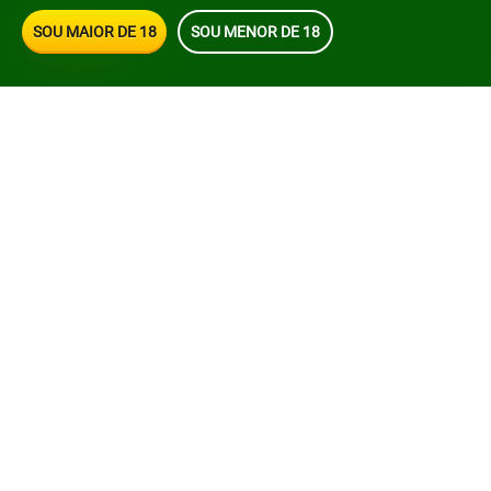
SOU MAIOR DE 18
SOU MENOR DE 18
Qual é o layout de Twin Buffalo: Hold and Win?
Menu
Slot
Ao Vivo
Crash
OK
O jogo possui 5 rolos e 3 linhas.
Brazino 777
Jogos De Cassino
Cassino Ao Vivo
Esporte Bet
Mapa Do Site XML
Live Bet
Mapa Do Site HTML
Slots
Suporte
Jogos Crash
Perguntas Frequentes
Novos Jogos
Promoções E Bônus
Bingo
Reclamações
Jogos De Mesa
Afiliados