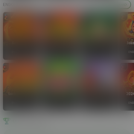
ENDORPHINA
VER MAIS
Golden Ox
Crown Coins
Jade Coins
Joke
ENDORPHINA
ENDORPHINA
ENDORPHINA
END
Lucky Streak 3
Ultra Fresh
Moon Tiger
2024
ENDORPHINA
ENDORPHINA
ENDORPHINA
END
ÚLTIMOS GANHOS