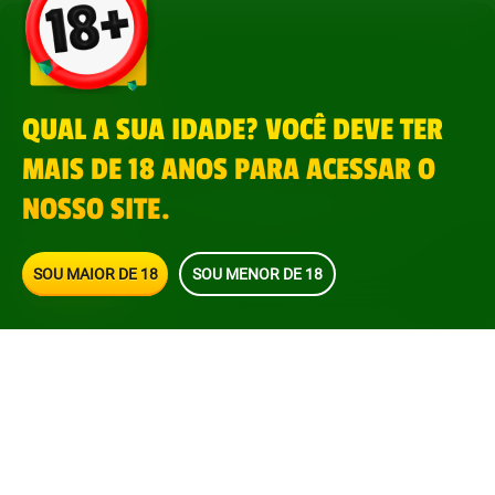
QUAL A SUA IDADE? VOCÊ DEVE TER
MAIS DE 18 ANOS PARA ACESSAR O
Usamos cookies para melhorar sua experiência. Ao
NOSSO SITE.
usar o Brazino777, você aceita nossos cookies. Veja
nossos
Termos e Condições
para mais.
SOU MAIOR DE 18
SOU MENOR DE 18
Menu
Slot
Ao Vivo
Crash
OK
Brazino 777
Jogos De Cassino
Cassino Ao Vivo
Esporte Bet
Mapa Do Site XML
Live Bet