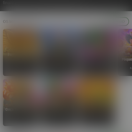
financeiros. Jogue com responsabilidade. 18+
OS MAIS JOGADOS
VER MAIS
EXCLUSIVO
Fortune Garuda
500
Pachinko
FlyX™ Cash Turbo™
Pôque
TADA
NEKO
BUCK STAKES
F
Onça Sortuda 500
Lucky Jaguar 2
4 Pots of Egypt
TADA
TADA
3OAKS