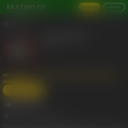
CADASTRO
ENTRAR
VOLTAR
VIKING RUNECRAFT
PLAYNGO
INFELIZMENTE, ESTE JOGO NÃO ESTÁ DISPONÍVEL NA
SUA REGIÃO.
BRAZINO777
0
138
Visualizações
RTP:
96.71%
O jogo pode causar dependência, ansiedade, depressão e prejuízos