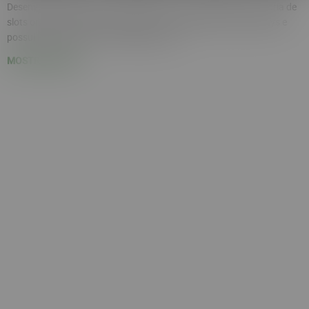
Desenvolvido pela Play'n GO, Viking Runecraft integra a categoria de
slots online e apresenta grade de 7x7. O jogo utiliza Cluster pays e
possui RTP de 96%, com volatilidade alta.
MOSTRAR MAIS
O QUE É O SLOT VIKING RUNECRAFT?
O slot combina recursos como Bonus Game, Bonus wheel, Cluster
Pays e temas relacionados a Axe, Blue, Dark blue. No cassino
Brazino777, essas informações ajudam a identificar a proposta e a
estrutura da experiência antes de definir o valor da aposta.
Visão geral: Viking Runecraft
Os principais dados técnicos de Viking Runecraft estão organizados
abaixo para uma consulta objetiva.
CARACTERÍSTICA
DETALHES
Nome
Viking Runecraft
Lançamento
27/04/2017