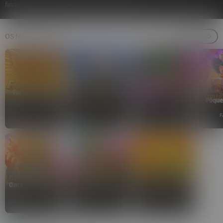
financeiros. Jogue com responsabilidade. 18+
OS MAIS JOGADOS
VER MAIS
EXCLUSIVO
Fortune Garuda
500
Pachinko
FlyX™ Cash Turbo™
Pôque
TADA
NEKO
BUCK STAKES
F
Onça Sortuda 500
Lucky Jaguar 2
4 Pots of Egypt
TADA
TADA
3OAKS