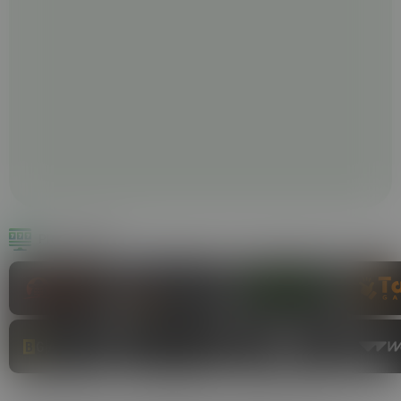
PROVEDORES