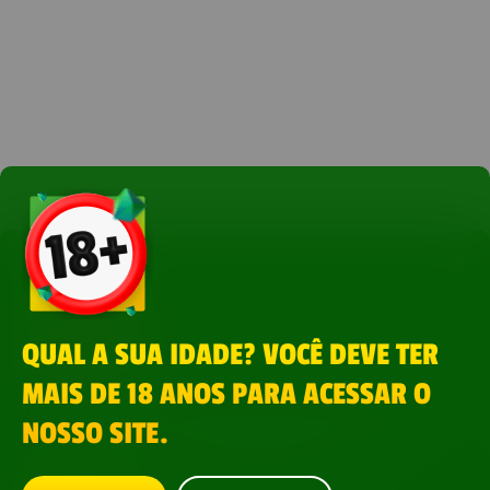
confirmada; o funcionamento de cada um deve ser interpretado
conforme as regras da partida.
WILD HOT CHILLI REELS 2 - FAQ
Qual é o RTP de Wild Hot Chilli Reels 2?
O RTP base de Wild Hot Chilli Reels 2 é de 95,75%. Esse percentual é
teórico e não garante resultados individuais.
Qual é o ganho máximo de Wild Hot Chilli Reels 2?
O ganho máximo técnico informado é de 1.164x o valor da aposta.
Esse limite não representa garantia de resultado.
Quem fornece Wild Hot Chilli Reels 2?
QUAL A SUA IDADE? VOCÊ DEVE TER
Wild Hot Chilli Reels 2 é fornecido pela Red Tiger e está classificado
como slot de vídeo.
MAIS DE 18 ANOS PARA ACESSAR O
Usamos cookies para melhorar sua experiência. Ao
NOSSO SITE.
usar o Brazino777, você aceita nossos cookies. Veja
nossos
Termos e Condições
para mais.