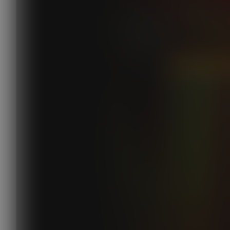
INFELIZME