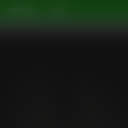
PROMOÇÕES
AJUDA