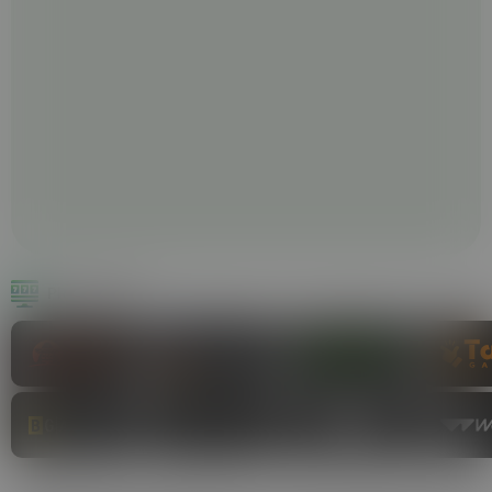
PROVEDORES