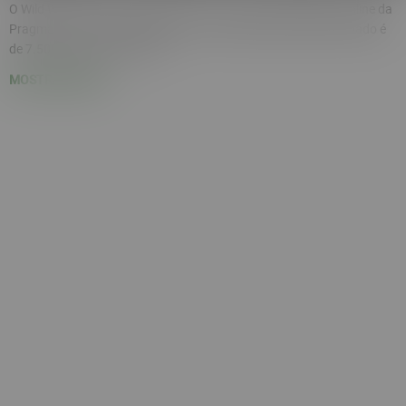
O Wild West Gold Blazing Bounty é um jogo de caça-níqueis online da
Pragmatic Play, com formato de 5x3. O ganho máximo informado é
de 7.500x o valor da aposta.
MOSTRAR MAIS
O QUE É O SLOT WILD WEST GOLD BLAZING BOUNTY?
O slot utiliza 5 rolos e 3 linhas, com 10 linhas de pagamento. O RTP
teórico é de 96%, enquanto a volatilidade é alta. O RTP pode variar de
acordo com a configuração disponível.
Entre os recursos confirmados estão Free Spins, Free Spins Multiplier,
RTP range, Scatter symbols, Sticky Wilds e Wild. Os temas registrados
incluem Cowboys, Gold, Mountains, Weapons e Western.
Visão geral: Wild West Gold Blazing Bounty
O Wild West Gold Blazing Bounty está disponível no Brazino777 e
apresenta as seguintes características técnicas:
CARACTERÍSTICA
DETALHES
Nome
Wild West Gold Blazing Bounty