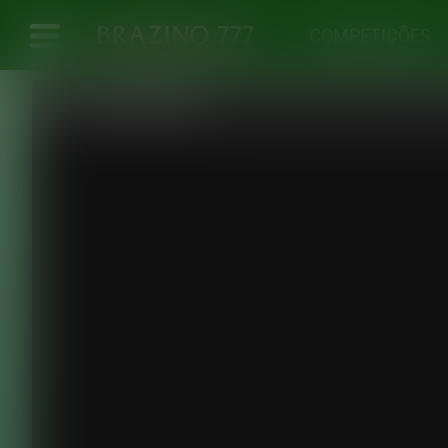
COMPETIÇÕES
XMAS BURST