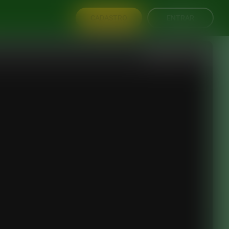
CADASTRO
ENTRAR