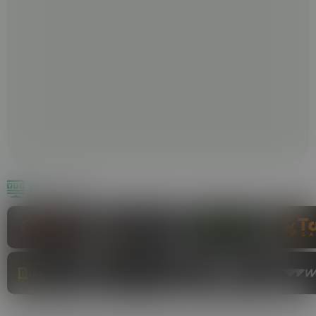
PROVEDORES