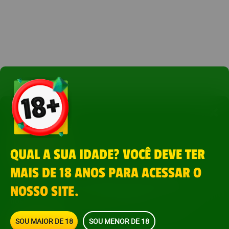
Os recursos confirmados incluem Free Spins, RTP range, Scatter
symbols. A forma de ativação deve ser verificada nas regras do jogo.
XMAS JOKER - FAQ
Qual é o RTP de Xmas Joker?
O RTP informado é de 96%. Esse percentual é teórico, calculado em
muitas rodadas, e não garante resultados individuais.
Qual é o ganho máximo de Xmas Joker?
O limite técnico informado é de 6.020x o valor da aposta. Esse teto
não representa garantia de premiação.
Quais recursos aparecem em Xmas Joker?
QUAL A SUA IDADE? VOCÊ DEVE TER
Entre os recursos confirmados estão Free Spins, RTP range, Scatter
MAIS DE 18 ANOS PARA ACESSAR O
symbols.
Usamos cookies para melhorar sua experiência. Ao
NOSSO SITE.
usar o Brazino777, você aceita nossos cookies. Veja
nossos
Termos e Condições
para mais.
SOU MAIOR DE 18
SOU MENOR DE 18
Menu
Slot
Ao Vivo
Crash
OK