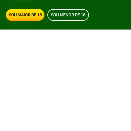
nossos
Termos e Condições
para mais.
SOU MAIOR DE 18
SOU MENOR DE 18
Menu
Slot
Ao Vivo
Crash
OK
Brazino 777
Jogos De Cassino
Cassino Ao Vivo
Esporte Bet
Mapa Do Site XML
Live Bet
Mapa Do Site HTML
Slots
Suporte
Jogos Crash
Perguntas Frequentes
Novos Jogos
Promoções E Bônus
Bingo
Reclamações
Jogos De Mesa