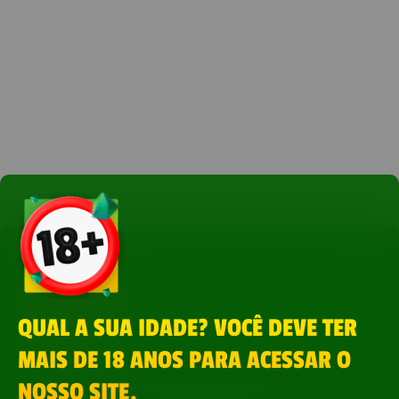
Scatter e símbolos Wild podem modificar determinadas rodadas
conforme as condições descritas nas regras do jogo.
ZODIAC WHEEL - FAQ
Qual é o RTP de Zodiac Wheel?
O RTP teórico informado de Zodiac Wheel é de 96,45%. Esse
percentual é calculado em muitas rodadas e não garante resultados
individuais.
Qual é o ganho máximo de Zodiac Wheel?
O ganho máximo informado é de x3.000 o valor da aposta. Esse
limite técnico não representa uma promessa de resultado.
Quem é o provedor de Zodiac Wheel?
O provedor de Zodiac Wheel é a Amusnet.
QUAL A SUA IDADE? VOCÊ DEVE TER
MAIS DE 18 ANOS PARA ACESSAR O
Usamos cookies para melhorar sua experiência. Ao
NOSSO SITE.
usar o Brazino777, você aceita nossos cookies. Veja