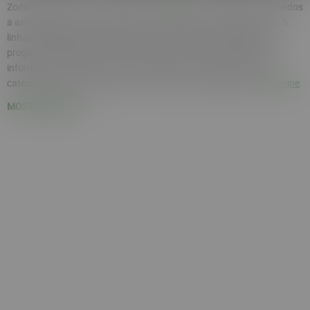
Zodiac Wheel é um slot de vídeo da
Amusnet
com temas relacionados
a astrologia, azul, magia e espaço. O jogo utiliza uma grade 5x3, 5
linhas de pagamento e recursos como recurso Gamble, jackpot
progressivo, símbolos Scatter e símbolos Wild. O ganho máximo
informado é de x3.000 o valor da aposta. O título faz parte da
categoria de caça-níqueis online e também da seleção de
slots online
.
MOSTRAR MAIS
O QUE É O SLOT ZODIAC WHEEL?
Zodiac Wheel possui 5 rolos, 3 linhas e 5 linhas de pagamento. O RTP
teórico informado é de 96,45%, enquanto a volatilidade é baixa-
média.
Entre os recursos confirmados estão recurso Gamble, jackpot
progressivo, símbolos Scatter e símbolos Wild. As regras do jogo
determinam como cada recurso participa das rodadas.
Visão geral: Zodiac Wheel
Zodiac Wheel está disponível no Brazino777 e apresenta as seguintes
características técnicas: