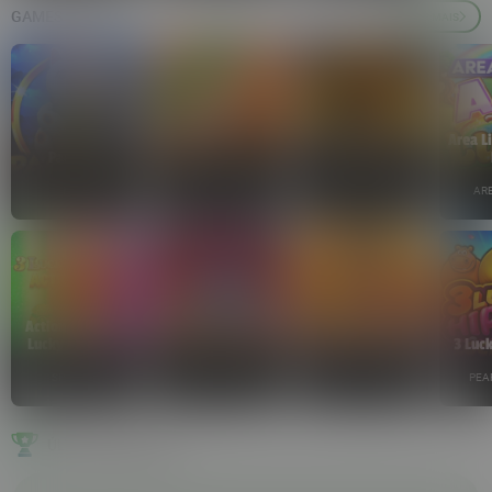
GAMES GLOBAL
VER MAIS
EXCLUSIVO
Area L
Pachinko
FlyX™
Catrina
NEKO
BUCK STAKES
NEKO
AR
Action Boost ™ 3
Area Link™ Phoenix
Golden Tiger:
Lucky Rainbows
Firestorm
Jackpot Fortunes™
3 Luc
SPINPLAY
AREAVEGAS
NEKO
PEA
ÚLTIMOS GANHOS