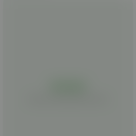
NÃO HÁ DADOS
ESPERA ALGUNS SEGUNDOS POR FAVOR