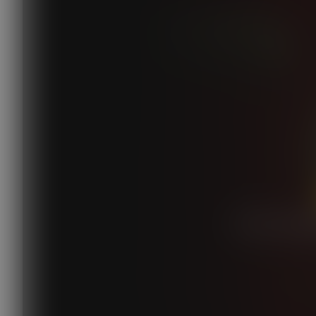
Por favor, regi