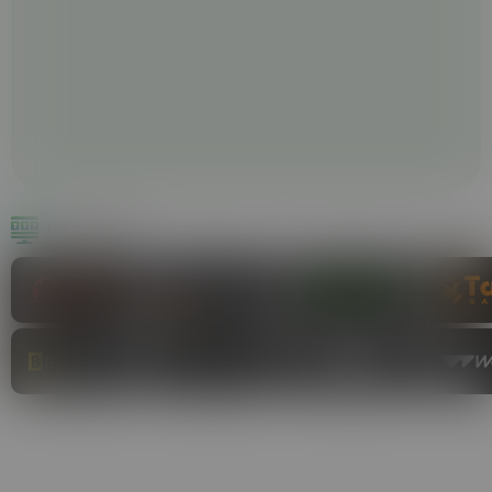
PROVEDORES