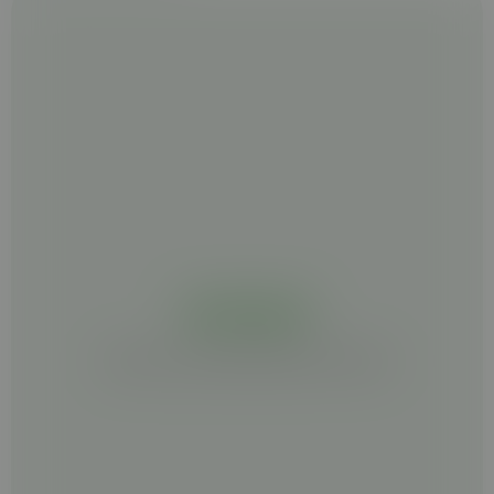
NÃO HÁ DADOS
ESPERA ALGUNS SEGUNDOS POR FAVOR