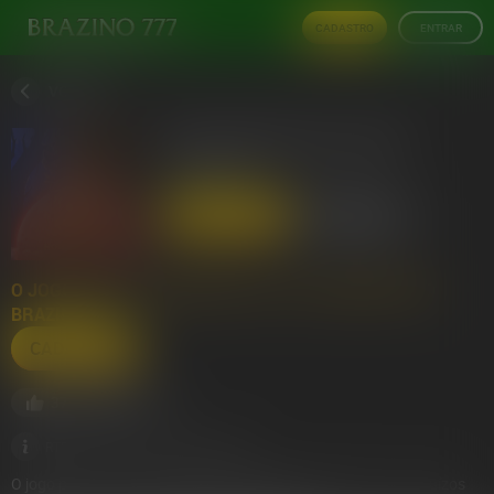
CADASTRO
ENTRAR
VOLTAR
BLOOD MOON HOLD & WIN
1X2GAMING
CADASTRO
ENTRAR
O JOGO ESTARÁ DISPONÍVEL APÓS O CADASTRO NO
BRAZINO777.
CADASTRO
37
13179
Visualizações
RTP:
95.17%
O jogo pode causar dependência, ansiedade, depressão e prejuízos