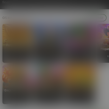
financeiros. Jogue com responsabilidade. 18+
OS MAIS JOGADOS
VER MAIS
EXCLUSIVO
Fortune Garuda
500
Pachinko
FlyX™ Cash Turbo™
Pôque
TADA
NEKO
BUCK STAKES
F
Onça Sortuda 500
Lucky Jaguar 2
4 Pots of Egypt
TADA
TADA
3OAKS