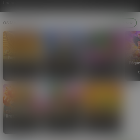
financeiros. Jogue com responsabilidade. 18+
OS MAIS JOGADOS
VER MAIS
EXCLUSIVO
Fortune Garuda
500
Pachinko
FlyX™ Cash Turbo™
Pôque
TADA
NEKO
BUCK STAKES
F
Onça Sortuda 500
Lucky Jaguar 2
4 Pots of Egypt
TADA
TADA
3OAKS