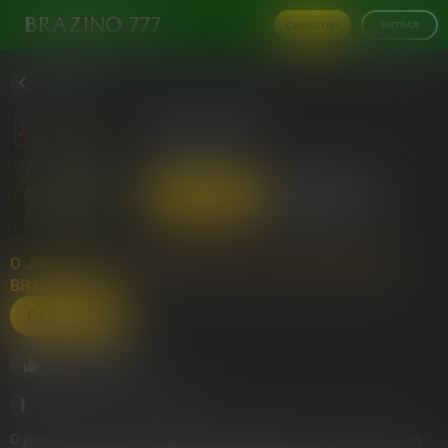
CADASTRO
ENTRAR
VOLTAR
CASH STREAK
ENDORPHINA
CADASTRO
ENTRAR
O JOGO ESTARÁ DISPONÍVEL APÓS O CADASTRO NO
BRAZINO777.
CADASTRO
20
5968
Visualizações
RTP:
96%
O jogo pode causar dependência, ansiedade, depressão e prejuízos