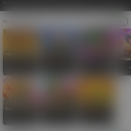
financeiros. Jogue com responsabilidade. 18+
OS MAIS JOGADOS
VER MAIS
EXCLUSIVO
Fortune Garuda
500
Pachinko
FlyX™ Cash Turbo™
Pôque
TADA
NEKO
BUCK STAKES
F
Onça Sortuda 500
Lucky Jaguar 2
4 Pots of Egypt
TADA
TADA
3OAKS