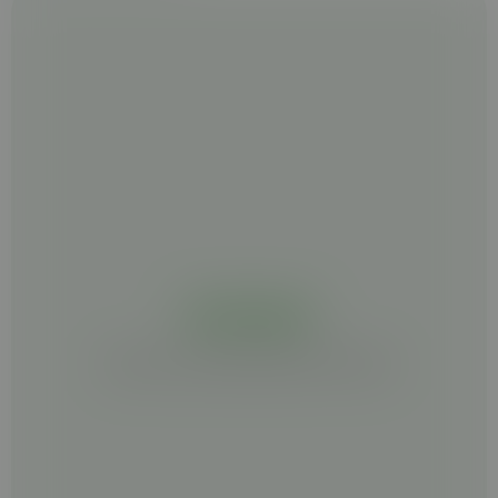
NÃO HÁ DADOS
ESPERA ALGUNS SEGUNDOS POR FAVOR