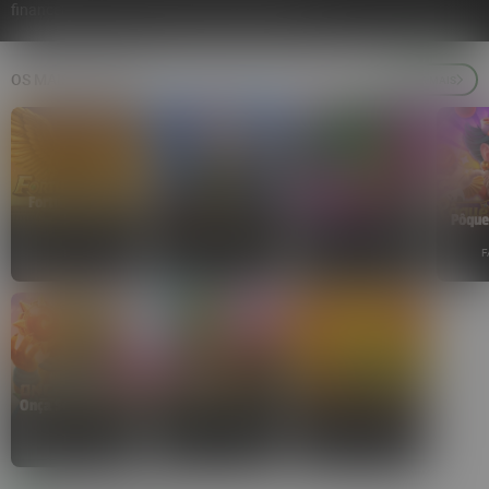
financeiros. Jogue com responsabilidade. 18+
OS MAIS JOGADOS
VER MAIS
EXCLUSIVO
Fortune Garuda
500
Pachinko
FlyX™ Cash Turbo™
Pôque
TADA
NEKO
BUCK STAKES
F
Onça Sortuda 500
Lucky Jaguar 2
4 Pots of Egypt
TADA
TADA
3OAKS