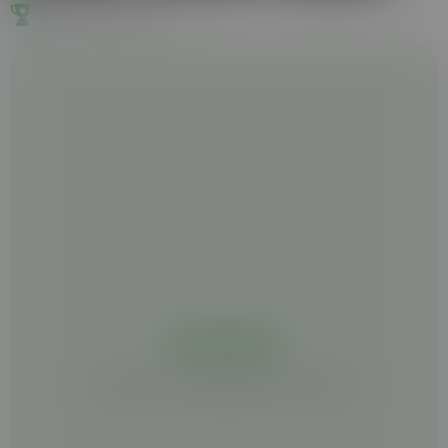
ÚLTIMOS GANHOS
NÃO HÁ DADOS
ESPERA ALGUNS SEGUNDOS POR FAVOR