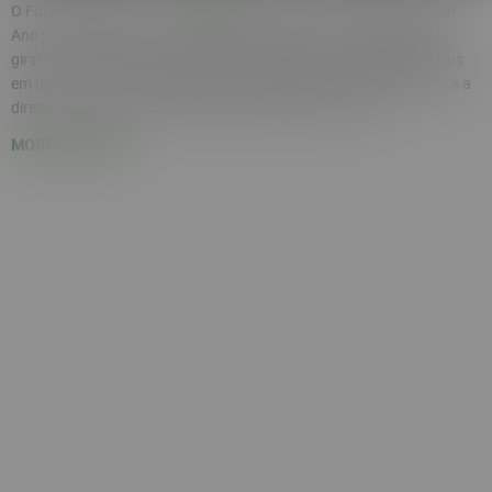
O Fortune Dragon é um
slot online
da PG Soft, em homenagem ao
Ano Novo Chinês, em uma grade clássica de 3x3. O jogador deve
girar os rolos e torcer por fazer combinações de símbolos idênticos
em uma das 5 linhas de pagamento, que pagam da esquerda para a
direita. O ganho máximo no jogo do Dragão é de 2.500x.
MOSTRAR MAIS
O QUE É O FORTUNE DRAGON?
O Fortune Dragon Slot é um caça-níqueis da
PG SOFT
que possui
uma grade 3x3, com elementos que homenageiam o Ano Novo
Chinês, com a presença de um dragão da fortuna. Tudo o que o
jogador precisa fazer é realizar uma aposta e girar os rolos na
expectativa de combinar símbolos. O retorno teórico máximo ao
jogador é de 96,74%.
O slot tem mecânica rápida e simples, com pagamento em 5 linhas. O
jogador tem como ganhar a partida se realizar combinações de
símbolos idênticos nas linhas que pagam da esquerda para a direita.
Visão Geral: Fortune Dragon
Jogue jogo do dragão no cassino Brazino777, com pagamento Pix e