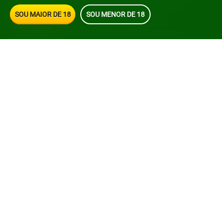
SOU MAIOR DE 18
SOU MENOR DE 18
Menu
Slot
Ao Vivo
Crash
OK
Brazino 777
Jogos De Cassino
Cassino Ao Vivo
Esporte Bet
Mapa Do Site XML
Live Bet
Mapa Do Site HTML
Slots
Suporte
Jogos Crash
Perguntas Frequentes
Novos Jogos
Promoções E Bônus
Bingo
Reclamações
Jogos De Mesa
Afiliados