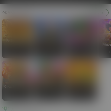
OS MAIS JOGADOS
VER MAIS
EXCLUSIVO
Fortune Garuda
500
Pachinko
FlyX™ Cash Turbo™
Pôque
TADA
NEKO
BUCK STAKES
F
Onça Sortuda 500
Lucky Jaguar 2
4 Pots of Egypt
TADA
TADA
3OAKS
ÚLTIMOS GANHOS