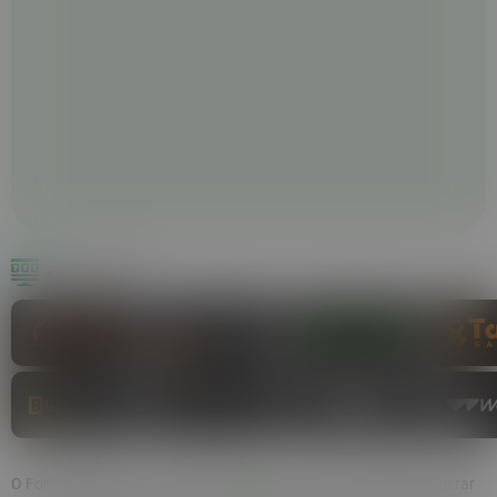
PROVEDORES
O Fortune Mouse é um jogo da
PG Soft
com um rato que pode gerar