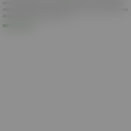
uma premiação de 1.000x. Com uma grade de 3x3, o jogador deve
realizar combinações da esquerda para a direita em uma das 5 linhas
de pagamento desse jogo do ratinho.
MOSTRAR MAIS
O QUE É O FORTUNE MOUSE?
Este slot da PG Soft possui um layout de 3x3 e conta com 5 linhas de
pagamentos. Para vencer a partida, o jogador deve fazer
combinações da esquerda para a direita. O retorno teórico ao
jogador é de 96,96%, seja para o jogo base ou para o jogo bônus no
Fortune Mouse slot.
O
slot online
tem a mesma mecânica dos caça-níqueis tradicionais e
conta com símbolos de dinheiro, amendoim e o Wild representado por
um rato. O multiplicador máximo que o jogador pode alcançar é de
1.000x considerando o valor da aposta.
Visão Geral: Fortune Mouse
O jogo Fortune Mouse está disponível no cassino Brazino777. O
jogador pode abrir o game que irá encontrar as seguintes
peculiaridades no jogo do ratinho: