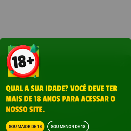
FORTUNE MOUSE - FAQ
Qual o melhor horário para jogar Fortune Mouse?
Não há um melhor horário para jogar, pois os resultados sempre são
aleatórios. O jogador deve escolher o horário que possa se
concentrar no entretenimento sem atrapalhar sua rotina.
Como funciona o jogo Fortune Mouse?
O jogador deve inserir um valor de aposta a partir de R$ 0,50 e girar
os rolos. Caso conquiste combinações vencedoras, ganha a partida.
Quais são as dicas para jogar Fortune Mouse?
QUAL A SUA IDADE? VOCÊ DEVE TER
É ideal que o jogador comece investindo pouco dinheiro e aumente
MAIS DE 18 ANOS PARA ACESSAR O
apenas quando isso não comprometer o seu saldo.
Usamos cookies para melhorar sua experiência. Ao
NOSSO SITE.
usar o Brazino777, você aceita nossos cookies. Veja
nossos
Termos e Condições
para mais.
SOU MAIOR DE 18
SOU MENOR DE 18
Menu
Slot
Ao Vivo
Crash
OK