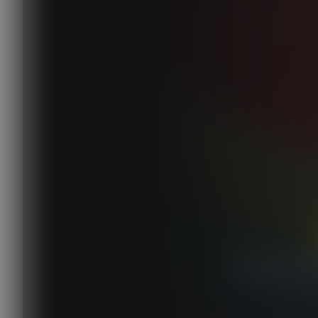
Por favor, regi