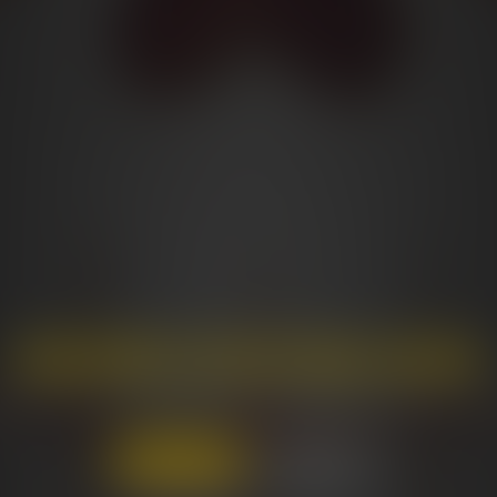
REGISTRE-SE OU FAÇA LOGIN
stre-se ou faça login para fazer seu primeiro depósito e 
CADASTRO
ENTRAR