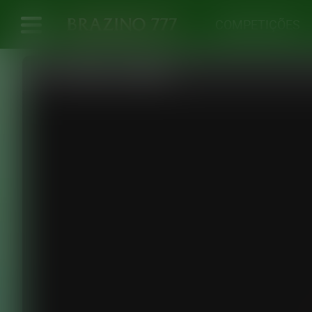
COMPETIÇÕES
FIESTA CLUSTERS