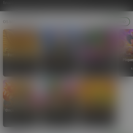
financeiros. Jogue com responsabilidade. 18+
OS MAIS JOGADOS
VER MAIS
EXCLUSIVO
Fortune Garuda
500
Pachinko
FlyX™ Cash Turbo™
Pôque
TADA
NEKO
BUCK STAKES
F
Onça Sortuda 500
Lucky Jaguar 2
4 Pots of Egypt
TADA
TADA
3OAKS