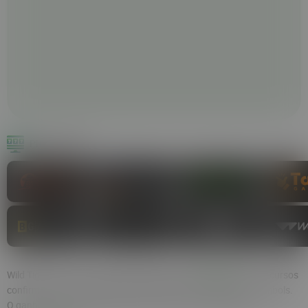
PROVEDORES
Wild Tiger 2 é um dos slots online de vídeo da
BGaming
com recursos
confirmados como Additive symbol, Bonus Game e Bonus symbols.
O ganho máximo informado é de 5.000x o valor da aposta.