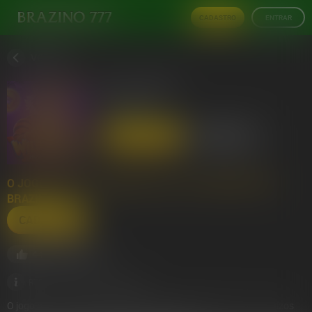
CADASTRO
ENTRAR
VOLTAR
WILD TIGER 2
BGAMING
CADASTRO
ENTRAR
O JOGO ESTARÁ DISPONÍVEL APÓS O CADASTRO NO
BRAZINO777.
CADASTRO
44
14698
Visualizações
RTP:
97%
O jogo pode causar dependência, ansiedade, depressão e prejuízos