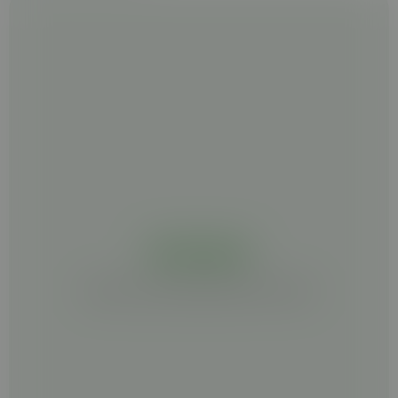
NÃO HÁ DADOS
ESPERA ALGUNS SEGUNDOS POR FAVOR