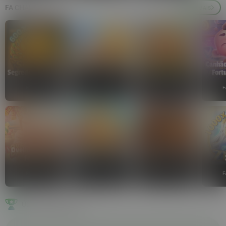
FA CHAI
VER MAIS
Explosão de Doces
Canhão
Segredos da tumba
2
Fortunas da Sorte
Fort
FA CHAI
FA CHAI
FA CHAI
F
Ovelha Alada da
Fortuna
Explosão de Doces
Vento do Oeste
FA CHAI
FA CHAI
FA CHAI
F
ÚLTIMOS GANHOS